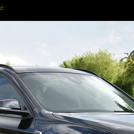
Dodehoekdetect
d:
Schakelpeddels A
Verkeersbordher
Dakhemel In Antr
Noodrem assiste
Lane Assist
Dakrails Hooggla
Draadloos Opla
Actief Infodisplay
Achteruitrij Cam
360°Camera
parkeer assisten
Wireless Chargi
Zetelverwarming
Lane Assist
LED koplampen
Adaptieve Kopl
Automatisch Dim
Automatisch Dim
Bandendruk Cont
Verwarmde Buite