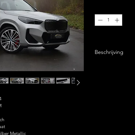
Aantal
*
Beschrijving
° Belangrijkste Opti
Automatische Air
4x4
4
M-Sport Remme
M
Panoramisch Gla
Head-Up Display
sch
Apple CarPlay
aat
M- Sportzetels
lber Metallic