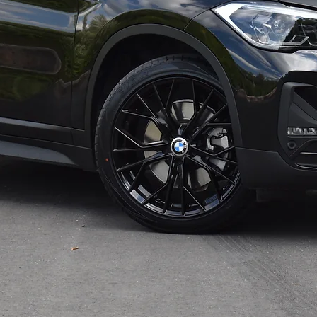
Elektrisch Inklap
Regensensor
Lichtsensor
Adaptieve Cruise
Sportstuur
Bochtverlichting
Grootlichtassiste
File-Assistent
DAB Radio
Bluetooth telefo
Boordcomputer
Start/Stop Syste
Keyless Go
Parkeer Sensoren
Elektrische Rame
Isofix (bevestigin
Spraakherkennin
LED dagrijverlich
Multifunctioneel 
Rookvrij