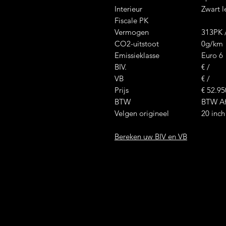
Interieur
Zwart l
Fiscale PK
Vermogen
313PK 
CO2-uitstoot
0g/km
Emissieklasse
Euro 6
BIV.
€ /
VB
€ /
Prijs
€ 52.95
BTW
BTW Af
Velgen origineel
20 inch
Bereken uw BIV en VB