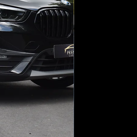
bare Buitenspiegels
 Control
nt
on verbinding
em
 Voor + Achter
n
g kinderautozitjes)
g
ting
stuur