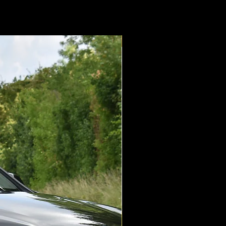
ie
an Het stuur
kenning
aciet Kleur
Verkocht !
nt
ns zwart
den Smartphone
era
t Automatisch
ng SmartPhone
 Voor
ampen
mende Binnenspiegel
mende Buitenspiegels
role
nspiegels