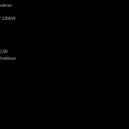
20 " Bmw Individ
ederen
869 I
Stuurwiel Verwa
/ 230KW
Trekhaak Elektris
M-Sport Veilighe
BMW Iconicsounds
M-Sportpakket
Adaptief M-Sport
0,00
hardheid)
trekbaar
Elektrische Zete
Massage Stoelen
Alarm Systeem
Navigatie Profes
Elektrische Koffer
Kofferklep opene
voetbeweging
Comforttoegang
Soundsysteem H
Digital Cockpit P
Design Pakket Sh