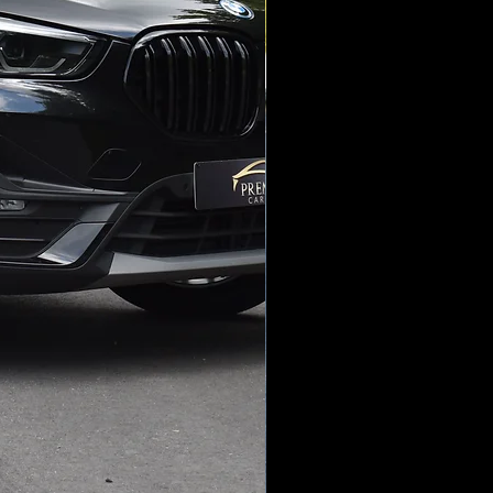
t Automatisch
 Voor
ampen
mende Binnenspiegel