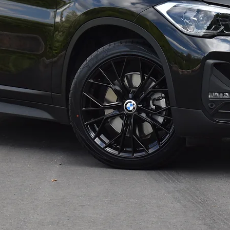
parkeer assisten
Zetelverwarming
Lane Assist
LED koplampen
Adaptieve Kopl
Automatisch Dim