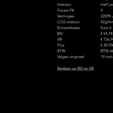
Interieur
Half L
Fiscale PK
9
Vermogen
220PK
CO2-uitstoot
42g/k
Emissieklasse
Euro 6
BIV.
€ 54,78
VB
€ 156,9
Prijs
€ 30.95
BTW
BTW Af
Velgen origineel
19 inch
Bereken uw BIV en VB