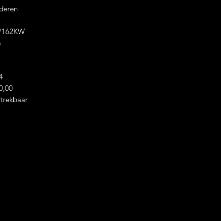
ederen
M-Sportpakket
 /162KW
m
Apple Carplay
4
19inch LMR Dopp
0,00
trekbaar
Trekhaak origin
4x4
Navigatie pro
Elektrische Koffer