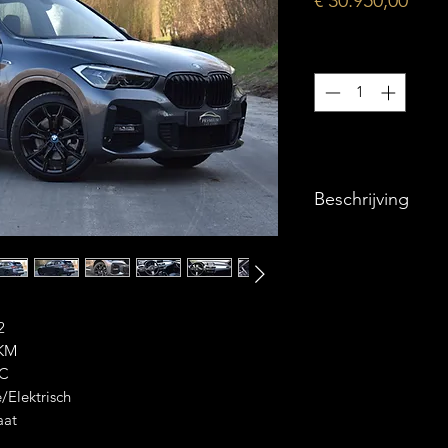
€ 30.950,00
Aantal
*
Beschrijving
° Belangrijkste Opti
2
0KM
Automatische Air
CC
/Elektrisch
Sportzetels
aat