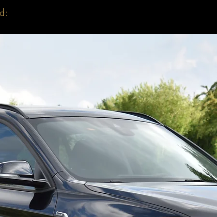
d:
Soundsysteem
Digital Cockpit 
Design Pakket Sh
Verkeersbordher
Noodrem assiste
Actief Infodisplay
Achteruitrij Cam