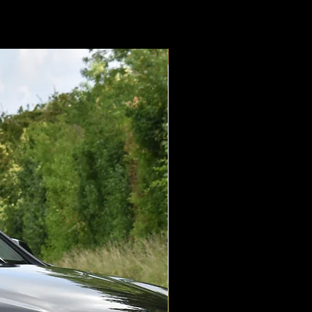
Verkocht !
pro
adowLine Exterieur
kenning
nt
era