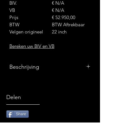
BIV.
€ N/A
VB
€ N/A
Prijs
€ 52.950,00
BTW
BTW Aftrekbaar
Velgen origineel
22 inch
Bereken uw BIV en VB
Beschrijving
° Belangrijkste Opties
Delen
Automatische Airco 4 Zones
4x4
Share
M-Sport Remmen Blauw
Panoramisch Glazen Dak Sky
Ontdek ons volledig aanbod:
lounge