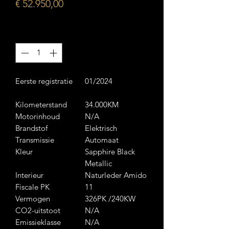
Prijs
€ 52.950,00
Aantal
*
Eerste registratie
01/2024
Kilometerstand
34.000KM
Motorinhoud
N/A
Brandstof
Elektrisch
Transmissie
Automaat
Kleur
Sapphire Black
Metallic
Interieur
Naturleder Amido
Fiscale PK
11
Vermogen
326PK /240KW
CO2-uitstoot
N/A
Emissieklasse
N/A